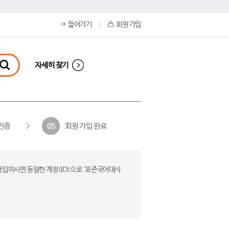
들어가기
회원 가입
자세히 찾기
인증
회원 가입 완료
05
가입하시면 동일한 계정(ID)으로 ‘표준국어대사