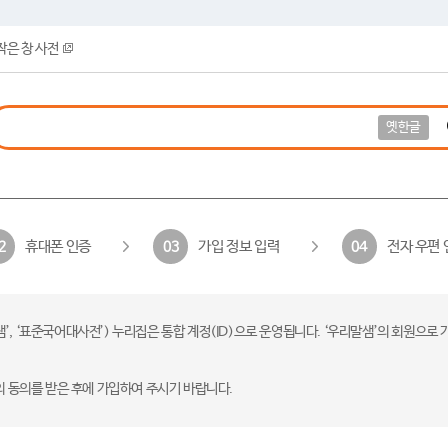
작은 창 사전
옛한글
휴대폰 인증
가입 정보 입력
전자 우편 
2
03
04
 ‘표준국어대사전’) 누리집은 통합 계정(ID)으로 운영됩니다. ‘우리말샘’의 회원으로 
의 동의를 받은 후에 가입하여 주시기 바랍니다.