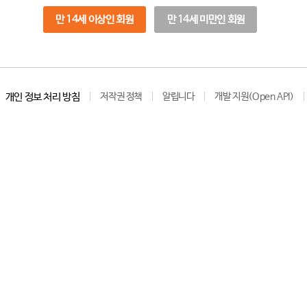
만 14세 이상인 회원
만 14세 미만인 회원
개인 정보 처리 방침
저작권 정책
알립니다
개발 지원(Open API)