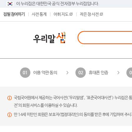
이 누리집은 대한민국 공식 전자정부 누리집입니다.
집필 참여하기
사전 통계
어휘 지도
작은 창 사전
이용 약관 동의
휴대폰 인증
01
02
0
국립국어원에서 제공하는 국어사전(‘우리말샘’, ‘표준국어대사전’) 누리집은 통
전’의 회원 서비스를 이용하실 수 있습니다.
만 14세 미만인 회원은 보호자(법정대리인)의 동의를 받은 후에 가입하여 주시