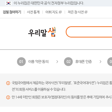
이 누리집은 대한민국 공식 전자정부 누리집입니다.
집필 참여하기
사전 통계
어휘 지도
작은 창 사전
이용 약관 동의
휴대폰 인증
01
02
0
국립국어원에서 제공하는 국어사전(‘우리말샘’, ‘표준국어대사전’) 누리집은 통
전’의 회원 서비스를 이용하실 수 있습니다.
만 14세 미만인 회원은 보호자(법정대리인)의 동의를 받은 후에 가입하여 주시