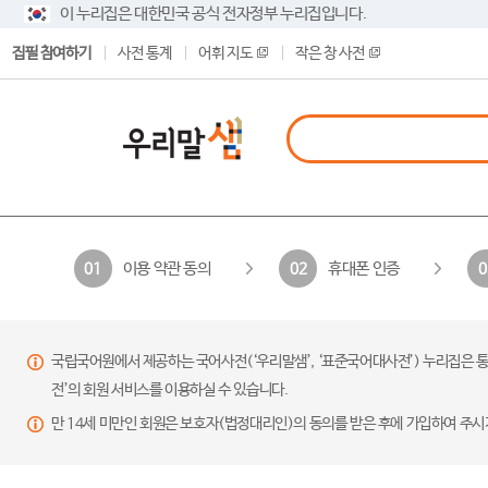
이 누리집은 대한민국 공식 전자정부 누리집입니다.
집필 참여하기
사전 통계
어휘 지도
작은 창 사전
이용 약관 동의
휴대폰 인증
01
02
0
국립국어원에서 제공하는 국어사전(‘우리말샘’, ‘표준국어대사전’) 누리집은 통
전’의 회원 서비스를 이용하실 수 있습니다.
만 14세 미만인 회원은 보호자(법정대리인)의 동의를 받은 후에 가입하여 주시