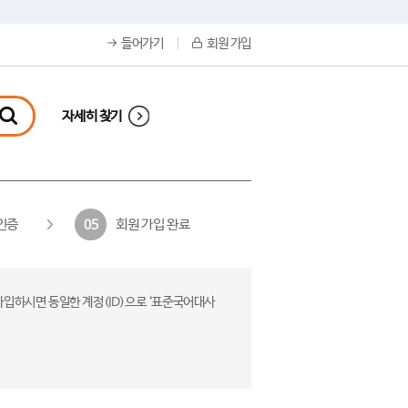
들어가기
회원 가입
자세히 찾기
인증
회원 가입 완료
05
가입하시면 동일한 계정(ID)으로 ‘표준국어대사