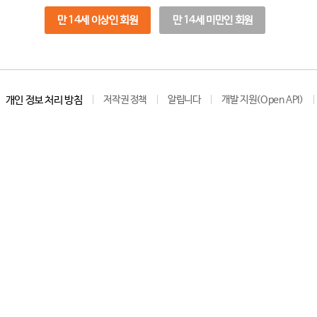
만 14세 이상인 회원
만 14세 미만인 회원
개인 정보 처리 방침
저작권 정책
알립니다
개발 지원(Open API)