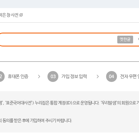
작은 창 사전
옛한글
휴대폰 인증
가입 정보 입력
전자 우편 
2
03
04
 ‘표준국어대사전’) 누리집은 통합 계정(ID)으로 운영됩니다. ‘우리말샘’의 회원으로 
의 동의를 받은 후에 가입하여 주시기 바랍니다.