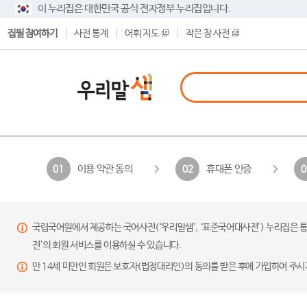
이 누리집은 대한민국 공식 전자정부 누리집입니다.
집필 참여하기
사전 통계
어휘 지도
작은 창 사전
이용 약관 동의
휴대폰 인증
01
02
0
국립국어원에서 제공하는 국어사전(‘우리말샘’, ‘표준국어대사전’) 누리집은 통
전’의 회원 서비스를 이용하실 수 있습니다.
만 14세 미만인 회원은 보호자(법정대리인)의 동의를 받은 후에 가입하여 주시