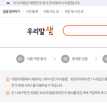
이 누리집은 대한민국 공식 전자정부 누리집입니다.
집필 참여하기
사전 통계
어휘 지도
작은 창 사전
이용 약관 동의
휴대폰 인증
01
02
0
국립국어원에서 제공하는 국어사전(‘우리말샘’, ‘표준국어대사전’) 누리집은 통
전’의 회원 서비스를 이용하실 수 있습니다.
만 14세 미만인 회원은 보호자(법정대리인)의 동의를 받은 후에 가입하여 주시