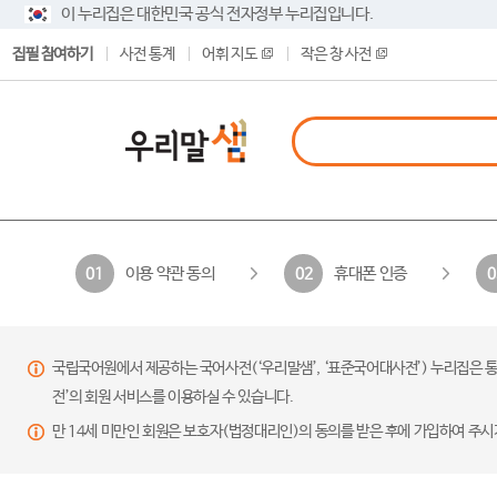
이 누리집은 대한민국 공식 전자정부 누리집입니다.
집필 참여하기
사전 통계
어휘 지도
작은 창 사전
이용 약관 동의
휴대폰 인증
01
02
0
국립국어원에서 제공하는 국어사전(‘우리말샘’, ‘표준국어대사전’) 누리집은 통
전’의 회원 서비스를 이용하실 수 있습니다.
만 14세 미만인 회원은 보호자(법정대리인)의 동의를 받은 후에 가입하여 주시