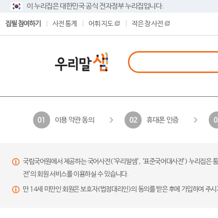
이 누리집은 대한민국 공식 전자정부 누리집입니다.
집필 참여하기
사전 통계
어휘 지도
작은 창 사전
이용 약관 동의
휴대폰 인증
01
02
0
국립국어원에서 제공하는 국어사전(‘우리말샘’, ‘표준국어대사전’) 누리집은 통
전’의 회원 서비스를 이용하실 수 있습니다.
만 14세 미만인 회원은 보호자(법정대리인)의 동의를 받은 후에 가입하여 주시