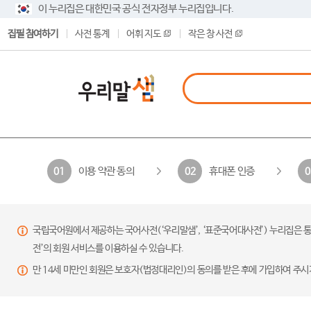
이 누리집은 대한민국 공식 전자정부 누리집입니다.
집필 참여하기
사전 통계
어휘 지도
작은 창 사전
이용 약관 동의
휴대폰 인증
01
02
0
국립국어원에서 제공하는 국어사전(‘우리말샘’, ‘표준국어대사전’) 누리집은 통
전’의 회원 서비스를 이용하실 수 있습니다.
만 14세 미만인 회원은 보호자(법정대리인)의 동의를 받은 후에 가입하여 주시