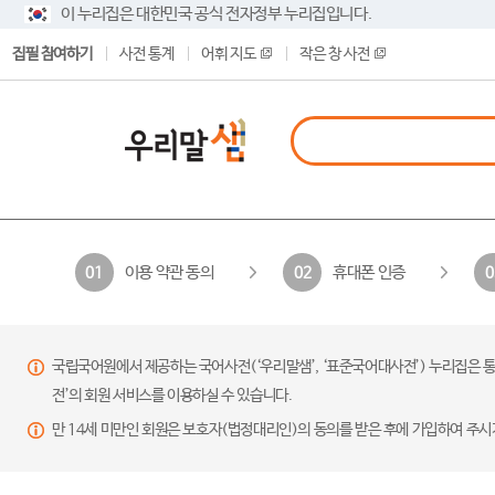
이 누리집은 대한민국 공식 전자정부 누리집입니다.
집필 참여하기
사전 통계
어휘 지도
작은 창 사전
이용 약관 동의
휴대폰 인증
01
02
0
국립국어원에서 제공하는 국어사전(‘우리말샘’, ‘표준국어대사전’) 누리집은 통
전’의 회원 서비스를 이용하실 수 있습니다.
만 14세 미만인 회원은 보호자(법정대리인)의 동의를 받은 후에 가입하여 주시