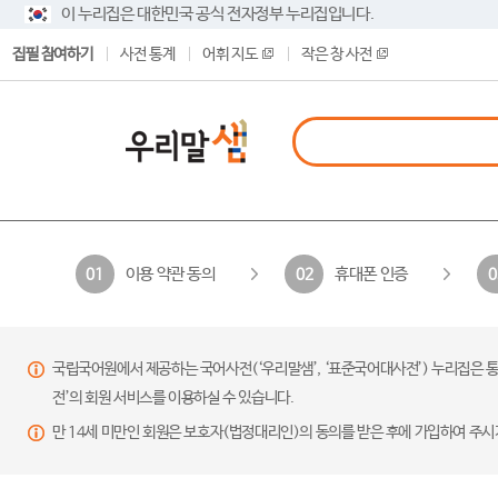
이 누리집은 대한민국 공식 전자정부 누리집입니다.
집필 참여하기
사전 통계
어휘 지도
작은 창 사전
이용 약관 동의
휴대폰 인증
01
02
0
국립국어원에서 제공하는 국어사전(‘우리말샘’, ‘표준국어대사전’) 누리집은 통
전’의 회원 서비스를 이용하실 수 있습니다.
만 14세 미만인 회원은 보호자(법정대리인)의 동의를 받은 후에 가입하여 주시