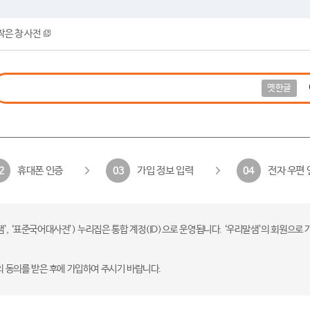
작은 창 사전
옛한글
휴대폰 인증
가입 정보 입력
전자 우편 
2
03
04
 ‘표준국어대사전’) 누리집은 통합 계정(ID)으로 운영됩니다. ‘우리말샘’의 회원으로 
의 동의를 받은 후에 가입하여 주시기 바랍니다.