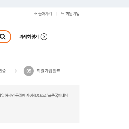
들어가기
회원 가입
자세히 찾기
인증
회원 가입 완료
05
가입하시면 동일한 계정(ID)으로 ‘표준국어대사