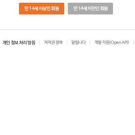
만 14세 이상인 회원
만 14세 미만인 회원
개인 정보 처리 방침
저작권 정책
알립니다
개발 지원(Open API)