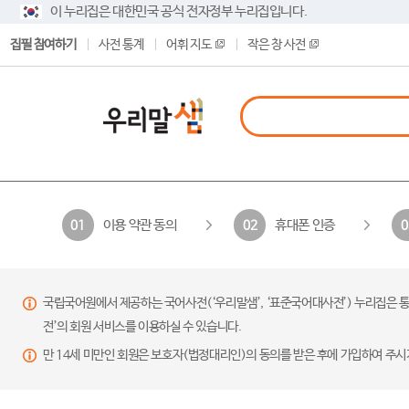
이 누리집은 대한민국 공식 전자정부 누리집입니다.
집필 참여하기
사전 통계
어휘 지도
작은 창 사전
이용 약관 동의
휴대폰 인증
01
02
0
국립국어원에서 제공하는 국어사전(‘우리말샘’, ‘표준국어대사전’) 누리집은 통
전’의 회원 서비스를 이용하실 수 있습니다.
만 14세 미만인 회원은 보호자(법정대리인)의 동의를 받은 후에 가입하여 주시