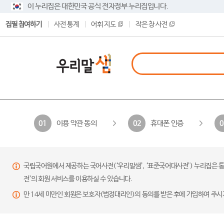
이 누리집은 대한민국 공식 전자정부 누리집입니다.
집필 참여하기
사전 통계
어휘 지도
작은 창 사전
이용 약관 동의
휴대폰 인증
01
02
0
국립국어원에서 제공하는 국어사전(‘우리말샘’, ‘표준국어대사전’) 누리집은 통
전’의 회원 서비스를 이용하실 수 있습니다.
만 14세 미만인 회원은 보호자(법정대리인)의 동의를 받은 후에 가입하여 주시