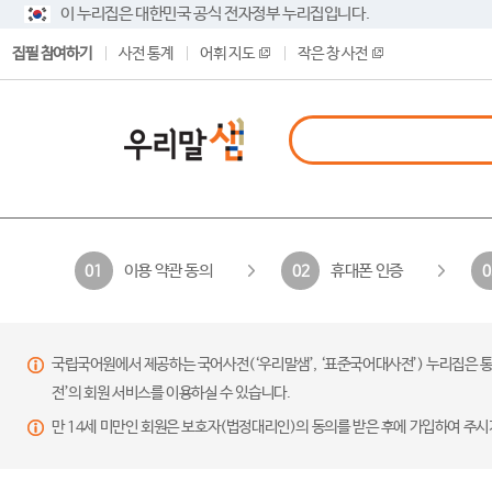
이 누리집은 대한민국 공식 전자정부 누리집입니다.
집필 참여하기
사전 통계
어휘 지도
작은 창 사전
이용 약관 동의
휴대폰 인증
01
02
0
국립국어원에서 제공하는 국어사전(‘우리말샘’, ‘표준국어대사전’) 누리집은 통
전’의 회원 서비스를 이용하실 수 있습니다.
만 14세 미만인 회원은 보호자(법정대리인)의 동의를 받은 후에 가입하여 주시