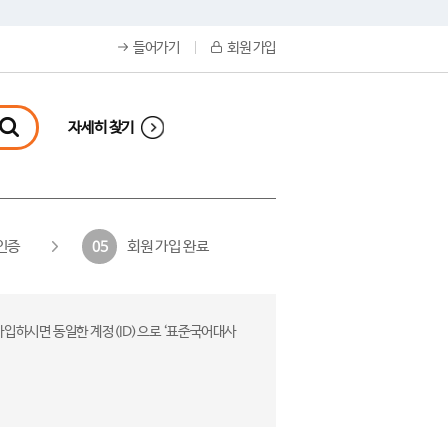
들어가기
회원 가입
자세히 찾기
인증
회원 가입 완료
05
가입하시면 동일한 계정(ID)으로 ‘표준국어대사