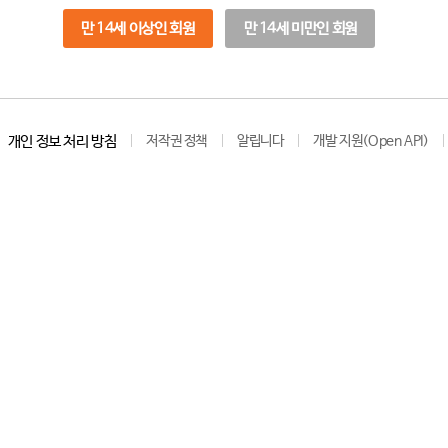
만 14세 이상인 회원
만 14세 미만인 회원
개인 정보 처리 방침
저작권 정책
알립니다
개발 지원(Open API)