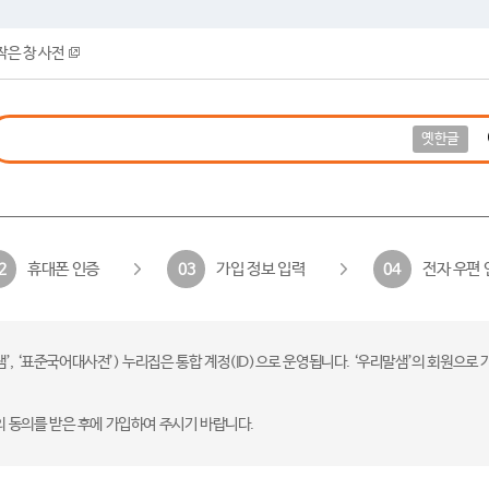
작은 창 사전
옛한글
휴대폰 인증
가입 정보 입력
전자 우편 
2
03
04
 ‘표준국어대사전’) 누리집은 통합 계정(ID)으로 운영됩니다. ‘우리말샘’의 회원으로 
의 동의를 받은 후에 가입하여 주시기 바랍니다.