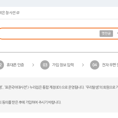
작은 창 사전
옛한글
휴대폰 인증
가입 정보 입력
전자 우편 
2
03
04
 ‘표준국어대사전’) 누리집은 통합 계정(ID)으로 운영됩니다. ‘우리말샘’의 회원으로 
의 동의를 받은 후에 가입하여 주시기 바랍니다.