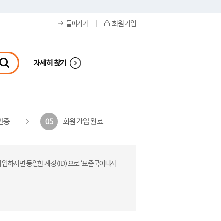
들어가기
회원 가입
자세히 찾기
인증
회원 가입 완료
05
가입하시면 동일한 계정(ID)으로 ‘표준국어대사