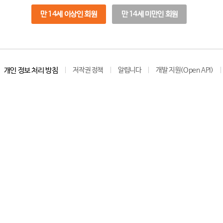
만 14세 이상인 회원
만 14세 미만인 회원
개인 정보 처리 방침
저작권 정책
알립니다
개발 지원(Open API)