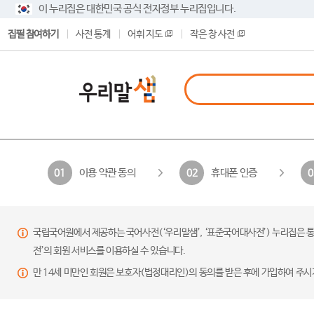
이 누리집은 대한민국 공식 전자정부 누리집입니다.
집필 참여하기
사전 통계
어휘 지도
작은 창 사전
이용 약관 동의
휴대폰 인증
01
02
0
국립국어원에서 제공하는 국어사전(‘우리말샘’, ‘표준국어대사전’) 누리집은 통
전’의 회원 서비스를 이용하실 수 있습니다.
만 14세 미만인 회원은 보호자(법정대리인)의 동의를 받은 후에 가입하여 주시