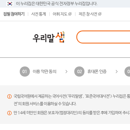
이 누리집은 대한민국 공식 전자정부 누리집입니다.
집필 참여하기
사전 통계
어휘 지도
작은 창 사전
이용 약관 동의
휴대폰 인증
01
02
0
국립국어원에서 제공하는 국어사전(‘우리말샘’, ‘표준국어대사전’) 누리집은 통
전’의 회원 서비스를 이용하실 수 있습니다.
만 14세 미만인 회원은 보호자(법정대리인)의 동의를 받은 후에 가입하여 주시