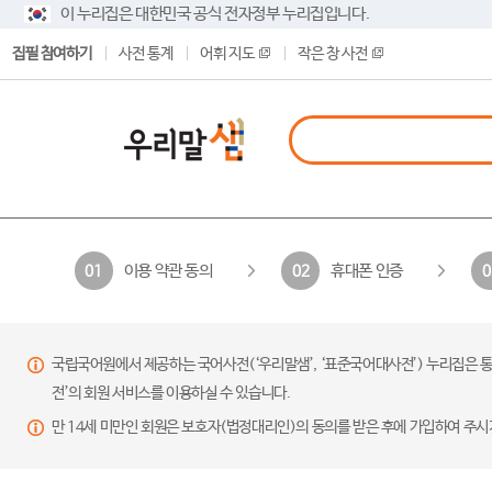
이 누리집은 대한민국 공식 전자정부 누리집입니다.
집필 참여하기
사전 통계
어휘 지도
작은 창 사전
이용 약관 동의
휴대폰 인증
01
02
0
국립국어원에서 제공하는 국어사전(‘우리말샘’, ‘표준국어대사전’) 누리집은 통
전’의 회원 서비스를 이용하실 수 있습니다.
만 14세 미만인 회원은 보호자(법정대리인)의 동의를 받은 후에 가입하여 주시