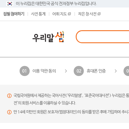
이 누리집은 대한민국 공식 전자정부 누리집입니다.
집필 참여하기
사전 통계
어휘 지도
작은 창 사전
이용 약관 동의
휴대폰 인증
01
02
0
국립국어원에서 제공하는 국어사전(‘우리말샘’, ‘표준국어대사전’) 누리집은 통
전’의 회원 서비스를 이용하실 수 있습니다.
만 14세 미만인 회원은 보호자(법정대리인)의 동의를 받은 후에 가입하여 주시