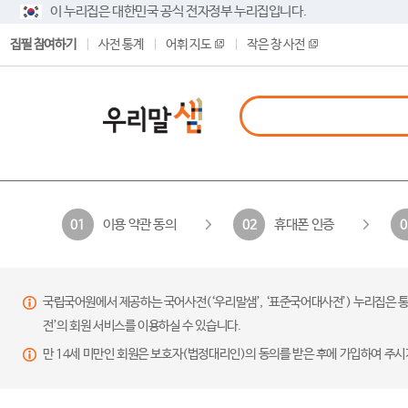
이 누리집은 대한민국 공식 전자정부 누리집입니다.
집필 참여하기
사전 통계
어휘 지도
작은 창 사전
이용 약관 동의
휴대폰 인증
01
02
0
국립국어원에서 제공하는 국어사전(‘우리말샘’, ‘표준국어대사전’) 누리집은 통
전’의 회원 서비스를 이용하실 수 있습니다.
만 14세 미만인 회원은 보호자(법정대리인)의 동의를 받은 후에 가입하여 주시