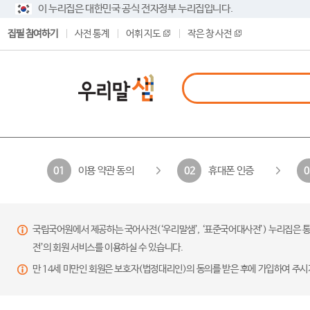
이 누리집은 대한민국 공식 전자정부 누리집입니다.
집필 참여하기
사전 통계
어휘 지도
작은 창 사전
이용 약관 동의
휴대폰 인증
01
02
0
국립국어원에서 제공하는 국어사전(‘우리말샘’, ‘표준국어대사전’) 누리집은 통
전’의 회원 서비스를 이용하실 수 있습니다.
만 14세 미만인 회원은 보호자(법정대리인)의 동의를 받은 후에 가입하여 주시