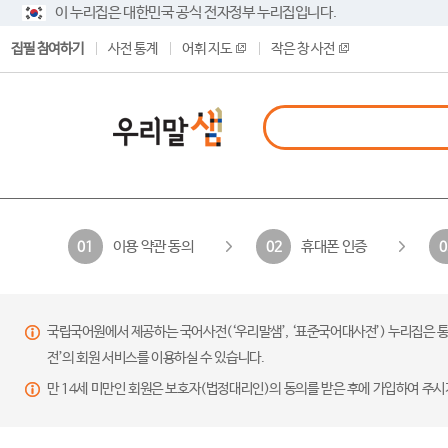
이 누리집은 대한민국 공식 전자정부 누리집입니다.
집필 참여하기
사전 통계
어휘 지도
작은 창 사전
이용 약관 동의
휴대폰 인증
01
02
0
국립국어원에서 제공하는 국어사전(‘우리말샘’, ‘표준국어대사전’) 누리집은 통
전’의 회원 서비스를 이용하실 수 있습니다.
만 14세 미만인 회원은 보호자(법정대리인)의 동의를 받은 후에 가입하여 주시