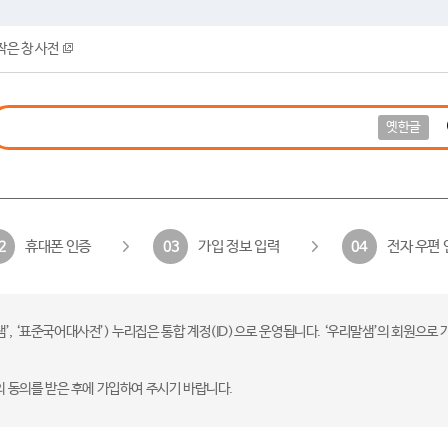
작은 창 사전
옛한글
휴대폰 인증
가입 정보 입력
전자 우편 
2
03
04
 ‘표준국어대사전’) 누리집은 통합 계정(ID)으로 운영됩니다. ‘우리말샘’의 회원으로 
의 동의를 받은 후에 가입하여 주시기 바랍니다.