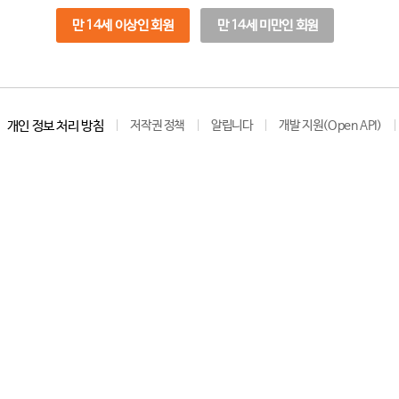
만 14세 이상인 회원
만 14세 미만인 회원
개인 정보 처리 방침
저작권 정책
알립니다
개발 지원(Open API)