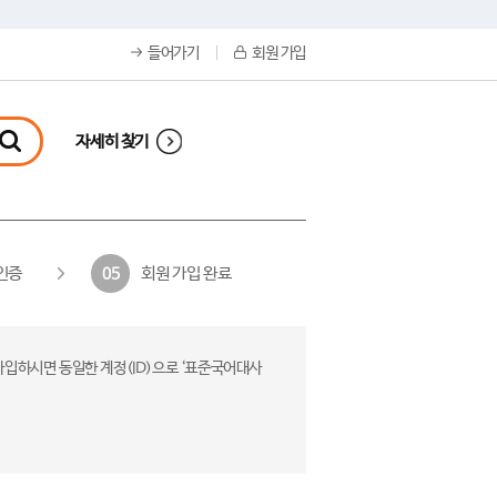
들어가기
회원 가입
자세히 찾기
인증
회원 가입 완료
05
가입하시면 동일한 계정(ID)으로 ‘표준국어대사