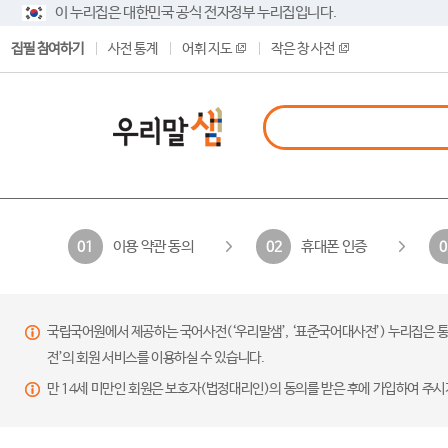
이 누리집은 대한민국 공식 전자정부 누리집입니다.
집필 참여하기
사전 통계
어휘 지도
작은 창 사전
이용 약관 동의
휴대폰 인증
01
02
0
국립국어원에서 제공하는 국어사전(‘우리말샘’, ‘표준국어대사전’) 누리집은 통
전’의 회원 서비스를 이용하실 수 있습니다.
만 14세 미만인 회원은 보호자(법정대리인)의 동의를 받은 후에 가입하여 주시