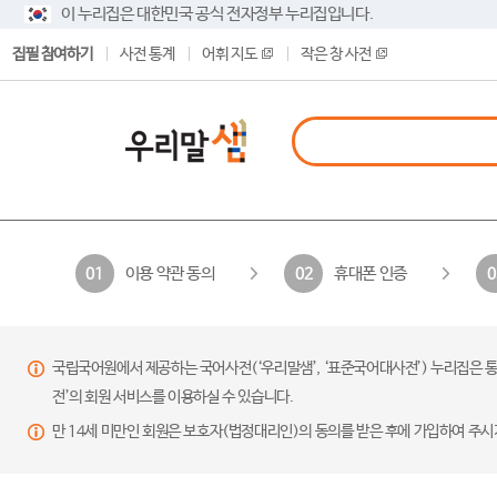
이 누리집은 대한민국 공식 전자정부 누리집입니다.
집필 참여하기
사전 통계
어휘 지도
작은 창 사전
이용 약관 동의
휴대폰 인증
01
02
0
국립국어원에서 제공하는 국어사전(‘우리말샘’, ‘표준국어대사전’) 누리집은 통
전’의 회원 서비스를 이용하실 수 있습니다.
만 14세 미만인 회원은 보호자(법정대리인)의 동의를 받은 후에 가입하여 주시