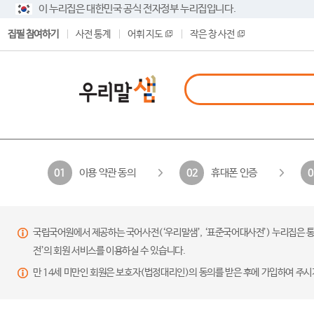
이 누리집은 대한민국 공식 전자정부 누리집입니다.
집필 참여하기
사전 통계
어휘 지도
작은 창 사전
이용 약관 동의
휴대폰 인증
01
02
0
국립국어원에서 제공하는 국어사전(‘우리말샘’, ‘표준국어대사전’) 누리집은 통
전’의 회원 서비스를 이용하실 수 있습니다.
만 14세 미만인 회원은 보호자(법정대리인)의 동의를 받은 후에 가입하여 주시