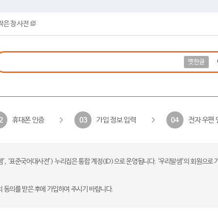
작은 창 사전
옛한글
휴대폰 인증
가입 정보 입력
전자 우편 
2
03
04
 ‘표준국어대사전’) 누리집은 통합 계정(ID)으로 운영됩니다. ‘우리말샘’의 회원으로 
의 동의를 받은 후에 가입하여 주시기 바랍니다.