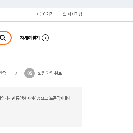
들어가기
회원 가입
자세히 찾기
인증
회원 가입 완료
05
가입하시면 동일한 계정(ID)으로 ‘표준국어대사