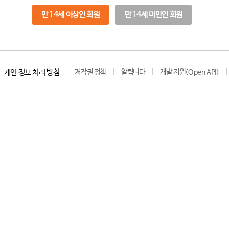
만 14세 이상인 회원
만 14세 미만인 회원
개인 정보 처리 방침
저작권 정책
알립니다
개발 지원(Open API)