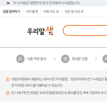
이 누리집은 대한민국 공식 전자정부 누리집입니다.
집필 참여하기
사전 통계
어휘 지도
작은 창 사전
이용 약관 동의
휴대폰 인증
01
02
0
국립국어원에서 제공하는 국어사전(‘우리말샘’, ‘표준국어대사전’) 누리집은 통
전’의 회원 서비스를 이용하실 수 있습니다.
만 14세 미만인 회원은 보호자(법정대리인)의 동의를 받은 후에 가입하여 주시