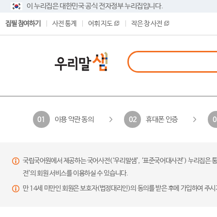
이 누리집은 대한민국 공식 전자정부 누리집입니다.
집필 참여하기
사전 통계
어휘 지도
작은 창 사전
이용 약관 동의
휴대폰 인증
01
02
0
국립국어원에서 제공하는 국어사전(‘우리말샘’, ‘표준국어대사전’) 누리집은 통
전’의 회원 서비스를 이용하실 수 있습니다.
만 14세 미만인 회원은 보호자(법정대리인)의 동의를 받은 후에 가입하여 주시