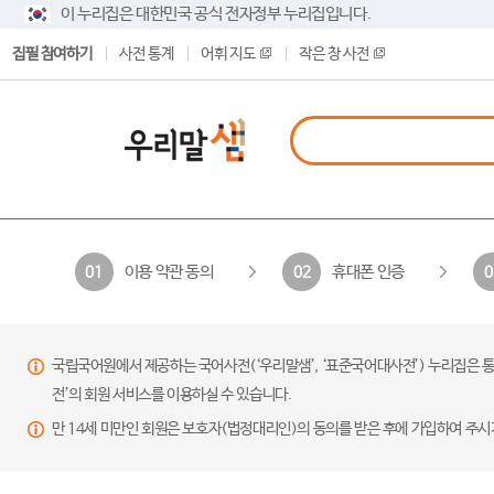
이 누리집은 대한민국 공식 전자정부 누리집입니다.
집필 참여하기
사전 통계
어휘 지도
작은 창 사전
이용 약관 동의
휴대폰 인증
01
02
0
국립국어원에서 제공하는 국어사전(‘우리말샘’, ‘표준국어대사전’) 누리집은 통
전’의 회원 서비스를 이용하실 수 있습니다.
만 14세 미만인 회원은 보호자(법정대리인)의 동의를 받은 후에 가입하여 주시