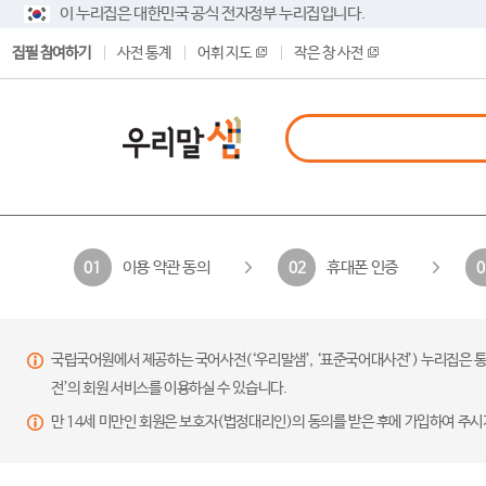
이 누리집은 대한민국 공식 전자정부 누리집입니다.
집필 참여하기
사전 통계
어휘 지도
작은 창 사전
이용 약관 동의
휴대폰 인증
01
02
0
국립국어원에서 제공하는 국어사전(‘우리말샘’, ‘표준국어대사전’) 누리집은 통
전’의 회원 서비스를 이용하실 수 있습니다.
만 14세 미만인 회원은 보호자(법정대리인)의 동의를 받은 후에 가입하여 주시