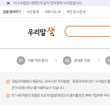
이 누리집은 대한민국 공식 전자정부 누리집입니다.
집필 참여하기
사전 통계
어휘 지도
작은 창 사전
이용 약관 동의
휴대폰 인증
01
02
0
국립국어원에서 제공하는 국어사전(‘우리말샘’, ‘표준국어대사전’) 누리집은 통
전’의 회원 서비스를 이용하실 수 있습니다.
만 14세 미만인 회원은 보호자(법정대리인)의 동의를 받은 후에 가입하여 주시