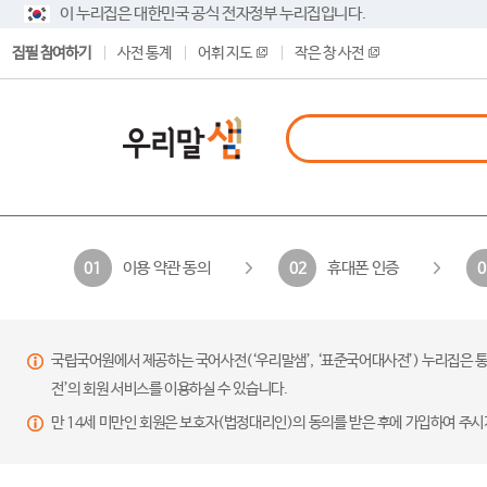
이 누리집은 대한민국 공식 전자정부 누리집입니다.
집필 참여하기
사전 통계
어휘 지도
작은 창 사전
이용 약관 동의
휴대폰 인증
01
02
0
국립국어원에서 제공하는 국어사전(‘우리말샘’, ‘표준국어대사전’) 누리집은 통
전’의 회원 서비스를 이용하실 수 있습니다.
만 14세 미만인 회원은 보호자(법정대리인)의 동의를 받은 후에 가입하여 주시