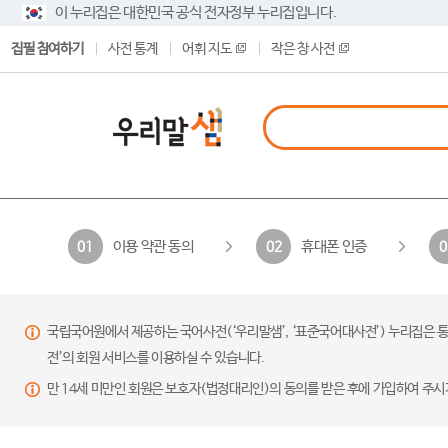
이 누리집은 대한민국 공식 전자정부 누리집입니다.
집필 참여하기
사전 통계
어휘 지도
작은 창 사전
이용 약관 동의
휴대폰 인증
01
02
0
국립국어원에서 제공하는 국어사전(‘우리말샘’, ‘표준국어대사전’) 누리집은 통
전’의 회원 서비스를 이용하실 수 있습니다.
만 14세 미만인 회원은 보호자(법정대리인)의 동의를 받은 후에 가입하여 주시