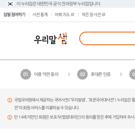
이 누리집은 대한민국 공식 전자정부 누리집입니다.
집필 참여하기
사전 통계
어휘 지도
작은 창 사전
이용 약관 동의
휴대폰 인증
01
02
0
국립국어원에서 제공하는 국어사전(‘우리말샘’, ‘표준국어대사전’) 누리집은 통
전’의 회원 서비스를 이용하실 수 있습니다.
만 14세 미만인 회원은 보호자(법정대리인)의 동의를 받은 후에 가입하여 주시