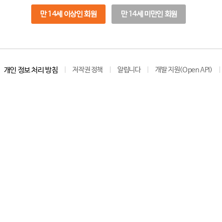
만 14세 이상인 회원
만 14세 미만인 회원
개인 정보 처리 방침
저작권 정책
알립니다
개발 지원(Open API)