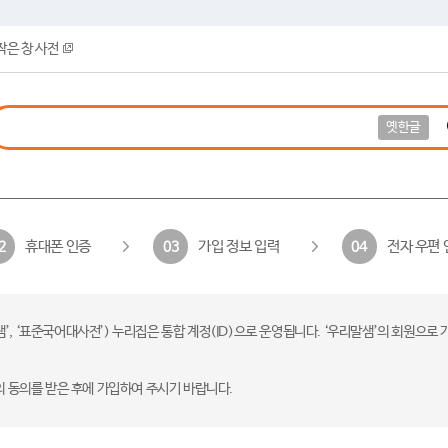
작은 창 사전
옛한글
휴대폰 인증
가입 정보 입력
전자 우편 
2
03
04
 ‘표준국어대사전’) 누리집은 통합 계정(ID)으로 운영됩니다. ‘우리말샘’의 회원으로 
의 동의를 받은 후에 가입하여 주시기 바랍니다.