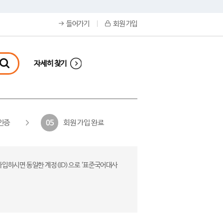
들어가기
회원 가입
자세히 찾기
인증
회원 가입 완료
05
가입하시면 동일한 계정(ID)으로 ‘표준국어대사