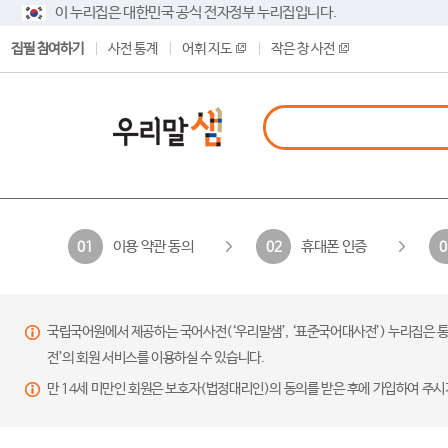
이 누리집은 대한민국 공식 전자정부 누리집입니다.
집필 참여하기
사전 통계
어휘 지도
작은 창 사전
이용 약관 동의
휴대폰 인증
01
02
0
국립국어원에서 제공하는 국어사전(‘우리말샘’, ‘표준국어대사전’) 누리집은 통
전’의 회원 서비스를 이용하실 수 있습니다.
만 14세 미만인 회원은 보호자(법정대리인)의 동의를 받은 후에 가입하여 주시