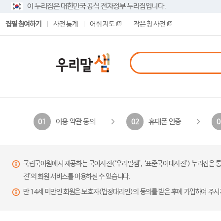
이 누리집은 대한민국 공식 전자정부 누리집입니다.
집필 참여하기
사전 통계
어휘 지도
작은 창 사전
이용 약관 동의
휴대폰 인증
01
02
0
국립국어원에서 제공하는 국어사전(‘우리말샘’, ‘표준국어대사전’) 누리집은 통
전’의 회원 서비스를 이용하실 수 있습니다.
만 14세 미만인 회원은 보호자(법정대리인)의 동의를 받은 후에 가입하여 주시