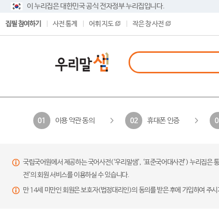
이 누리집은 대한민국 공식 전자정부 누리집입니다.
집필 참여하기
사전 통계
어휘 지도
작은 창 사전
이용 약관 동의
휴대폰 인증
01
02
0
국립국어원에서 제공하는 국어사전(‘우리말샘’, ‘표준국어대사전’) 누리집은 통
전’의 회원 서비스를 이용하실 수 있습니다.
만 14세 미만인 회원은 보호자(법정대리인)의 동의를 받은 후에 가입하여 주시