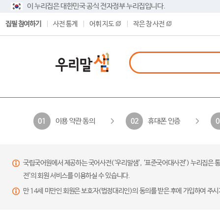
이 누리집은 대한민국 공식 전자정부 누리집입니다.
집필 참여하기
사전 통계
어휘 지도
작은 창 사전
이용 약관 동의
휴대폰 인증
01
02
0
국립국어원에서 제공하는 국어사전(‘우리말샘’, ‘표준국어대사전’) 누리집은 통
전’의 회원 서비스를 이용하실 수 있습니다.
만 14세 미만인 회원은 보호자(법정대리인)의 동의를 받은 후에 가입하여 주시