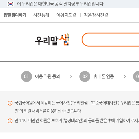
이 누리집은 대한민국 공식 전자정부 누리집입니다.
집필 참여하기
사전 통계
어휘 지도
작은 창 사전
이용 약관 동의
휴대폰 인증
01
02
0
국립국어원에서 제공하는 국어사전(‘우리말샘’, ‘표준국어대사전’) 누리집은 통
전’의 회원 서비스를 이용하실 수 있습니다.
만 14세 미만인 회원은 보호자(법정대리인)의 동의를 받은 후에 가입하여 주시