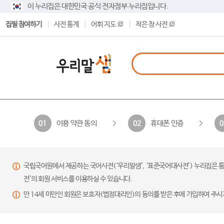
이 누리집은 대한민국 공식 전자정부 누리집입니다.
집필 참여하기
사전 통계
어휘 지도
작은 창 사전
이용 약관 동의
휴대폰 인증
01
02
0
국립국어원에서 제공하는 국어사전(‘우리말샘’, ‘표준국어대사전’) 누리집은 통
전’의 회원 서비스를 이용하실 수 있습니다.
만 14세 미만인 회원은 보호자(법정대리인)의 동의를 받은 후에 가입하여 주시