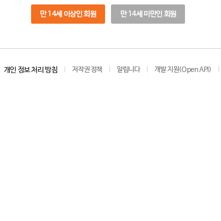
만 14세 이상인 회원
만 14세 미만인 회원
개인 정보 처리 방침
저작권 정책
알립니다
개발 지원(Open API)