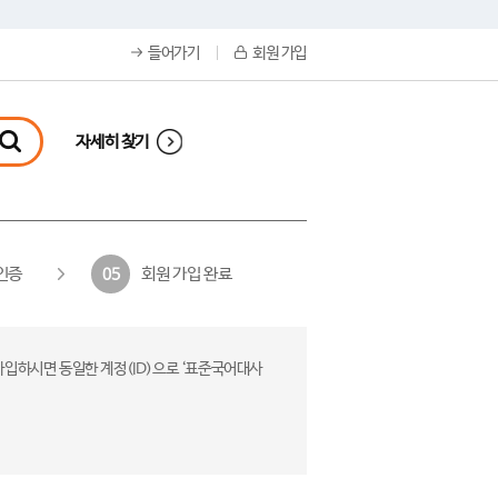
들어가기
회원 가입
자세히 찾기
인증
회원 가입 완료
05
가입하시면 동일한 계정(ID)으로 ‘표준국어대사