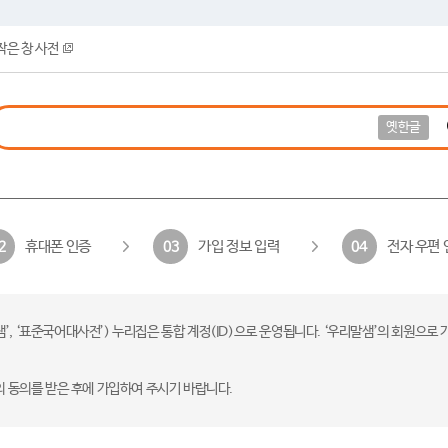
작은 창 사전
옛한글
휴대폰 인증
가입 정보 입력
전자 우편 
2
03
04
 ‘표준국어대사전’) 누리집은 통합 계정(ID)으로 운영됩니다. ‘우리말샘’의 회원으로 
의 동의를 받은 후에 가입하여 주시기 바랍니다.