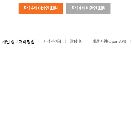
만 14세 이상인 회원
만 14세 미만인 회원
개인 정보 처리 방침
저작권 정책
알립니다
개발 지원(Open API)