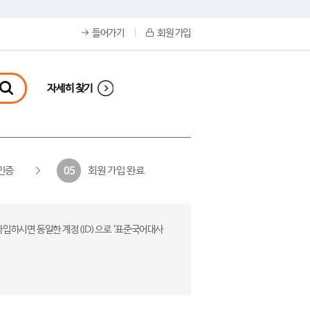
들어가기
회원 가입
자세히 찾기
인증
회원 가입 완료
05
가입하시면 동일한 계정(ID)으로 ‘표준국어대사