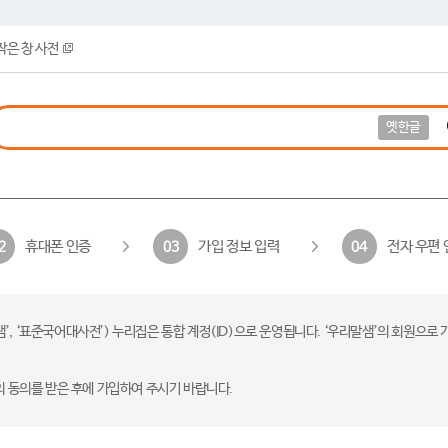
작은 창 사전
옛한글
휴대폰 인증
가입 정보 입력
전자 우편 
2
03
04
 ‘표준국어대사전’) 누리집은 통합 계정(ID)으로 운영됩니다. ‘우리말샘’의 회원으로 
의 동의를 받은 후에 가입하여 주시기 바랍니다.