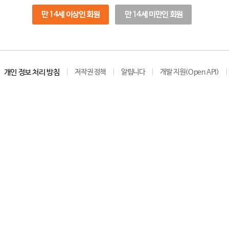
만 14세 이상인 회원
만 14세 미만인 회원
개인 정보 처리 방침
저작권 정책
알립니다
개발 지원(Open API)