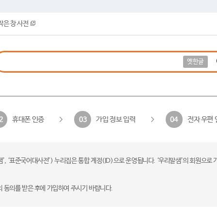
작은 창 사전
옛한글
휴대폰 인증
가입 정보 입력
전자 우편 
2
03
04
 ‘표준국어대사전’) 누리집은 통합 계정(ID)으로 운영됩니다. ‘우리말샘’의 회원으로 
의 동의를 받은 후에 가입하여 주시기 바랍니다.