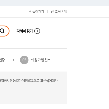
들어가기
회원 가입
자세히 찾기
인증
회원 가입 완료
05
가입하시면 동일한 계정(ID)으로 ‘표준국어대사