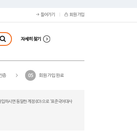
들어가기
회원 가입
자세히 찾기
인증
회원 가입 완료
05
가입하시면 동일한 계정(ID)으로 ‘표준국어대사