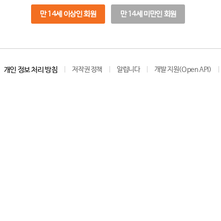
만 14세 이상인 회원
만 14세 미만인 회원
개인 정보 처리 방침
저작권 정책
알립니다
개발 지원(Open API)