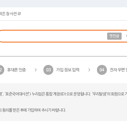
작은 창 사전
옛한글
휴대폰 인증
가입 정보 입력
전자 우편 
2
03
04
 ‘표준국어대사전’) 누리집은 통합 계정(ID)으로 운영됩니다. ‘우리말샘’의 회원으로 
의 동의를 받은 후에 가입하여 주시기 바랍니다.