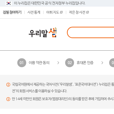
이 누리집은 대한민국 공식 전자정부 누리집입니다.
집필 참여하기
사전 통계
어휘 지도
작은 창 사전
이용 약관 동의
휴대폰 인증
01
02
0
국립국어원에서 제공하는 국어사전(‘우리말샘’, ‘표준국어대사전’) 누리집은 통
전’의 회원 서비스를 이용하실 수 있습니다.
만 14세 미만인 회원은 보호자(법정대리인)의 동의를 받은 후에 가입하여 주시